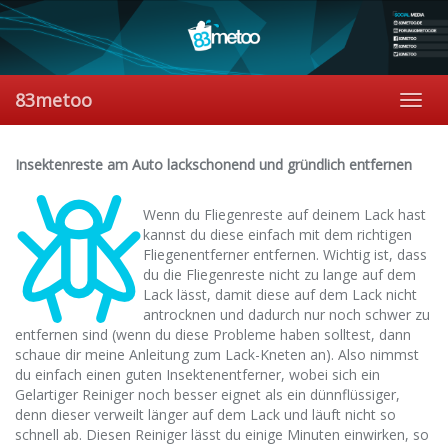
Skip
to
main
content
83metoo
Toggl
navig
Insektenreste am Auto lackschonend und gründlich entfernen
Wenn du Fliegenreste auf deinem Lack hast
kannst du diese einfach mit dem richtigen
Fliegenentferner entfernen. Wichtig ist, dass
du die Fliegenreste nicht zu lange auf dem
Lack lässt, damit diese auf dem Lack nicht
antrocknen und dadurch nur noch schwer zu
entfernen sind (wenn du diese Probleme haben solltest, dann
schaue dir meine Anleitung zum Lack-Kneten an). Also nimmst
du einfach einen guten Insektenentferner, wobei sich ein
Gelartiger Reiniger noch besser eignet als ein dünnflüssiger,
denn dieser verweilt länger auf dem Lack und läuft nicht so
schnell ab. Diesen Reiniger lässt du einige Minuten einwirken, so