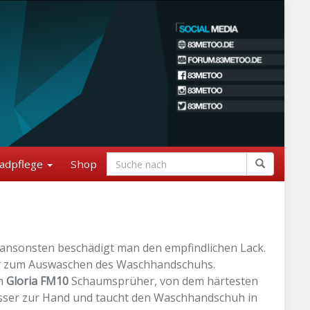
adpflege
Shop
ansonsten beschädigt man den empfindlichen Lack.
r zum Auswaschen des Waschhandschuhs.
em
Gloria FM10
Schaumsprüher, von dem härtesten
sser zur Hand und taucht den Waschhandschuh in