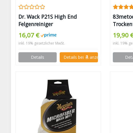
Dr. Wack P21S High End
83metoo
Felgenreiniger
Trocken
16,07 €
19,90 
inkl. 19% gesetzlicher MwSt.
inkl. 19% ge
Details
Details bei
anzeigen
Deta