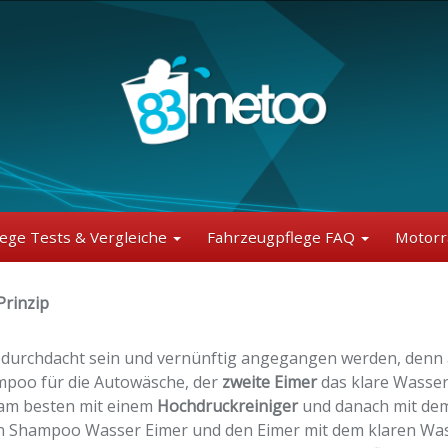
lege Tests & Vergleiche
Fahrzeugpflege FAQ
Motorr
Prinzip
durchdacht sein und vernünftig angegangen werden, denn 
mpoo für die Autowäsche, der
zweite Eimer
das klare Wasse
 am besten mit einem
Hochdruckreiniger
und danach mit d
n Shampoo Wasser Eimer und den Eimer mit dem klaren Wa