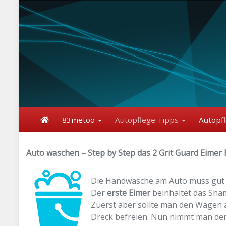
Skip
to
main
content
83metoo
Autopflege Tipps
Autopf
Auto waschen – Step by Step das 2 Grit Guard Eimer 
Die Handwäsche am Auto muss gut 
Der
erste Eimer
beinhaltet das Sha
Zuerst aber sollte man den Wagen
Dreck befreien. Nun nimmt man de