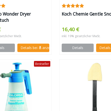
 Wonder Dryer
Koch Chemie Gentle S
tuch
€
16,40 €
setzlicher MwSt.
inkl. 19% gesetzlicher MwSt.
ils
Details bei
anzeigen
Details
Details
Bestseller