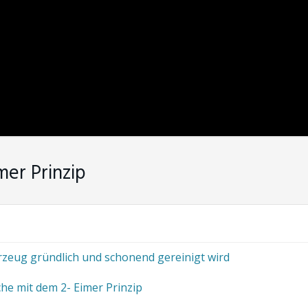
er Prinzip
hrzeug gründlich und schonend gereinigt wird
 mit dem 2- Eimer Prinzip