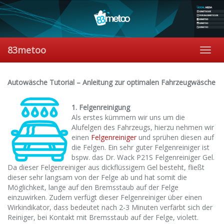
Skip
to
main
content
83metoo
Toggl
navig
Autowäsche Tutorial – Anleitung zur optimalen Fahrzeugwäsche
1. Felgenreinigung
Als erstes kümmern wir uns um die
Alufelgen des Fahrzeugs, hierzu nehmen wir
einen
Felgenreiniger
und sprühen diesen auf
die Felgen. Ein sehr guter Felgenreiniger ist
bspw. das Dr. Wack P21S Felgenreiniger Gel.
Da dieser Felgenreiniger aus dickflüssigem Gel besteht, fließt
dieser sehr langsam von der Felge ab und hat somit die
Möglichkeit, lange auf den Bremsstaub auf der Felge
einzuwirken. Zudem verfügt dieser Felgenreiniger über einen
Wirkindikator, dass bedeutet nach 2-3 Minuten verfärbt sich der
Reiniger, bei Kontakt mit Bremsstaub auf der Felge, violett.