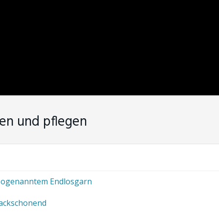
hen und pflegen
 sogenanntem Endlosgarn
lackschonend