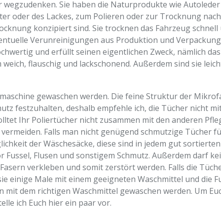
r wegzudenken. Sie haben die Naturprodukte wie Autoleder 
ster oder des Lackes, zum Polieren oder zur Trocknung nach
gtrocknung konzipiert sind. Sie trocknen das Fahrzeug schne
ntuelle Verunreinigungen aus Produktion und Verpackung z
hochwertig und erfüllt seinen eigentlichen Zweck, nämlich d
weich, flauschig und lackschonend. Außerdem sind sie leicht
maschine gewaschen werden. Die feine Struktur der Mikrof
utz festzuhalten, deshalb empfehle ich, die Tücher nicht mi
ltet Ihr Poliertücher nicht zusammen mit den anderen Pfl
vermeiden. Falls man nicht genügend schmutzige Tücher fü
hkeit der Wäschesäcke, diese sind in jedem gut sortierten
or Fussel, Flusen und sonstigem Schmutz. Außerdem darf ke
asern verkleben und somit zerstört werden. Falls die Tüch
ie einige Male mit einem geeigneten Waschmittel und die F
en mit dem richtigen Waschmittel gewaschen werden. Um Eu
lle ich Euch hier ein paar vor.