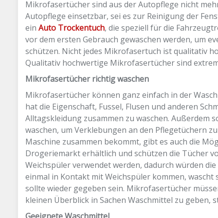
Mikrofasertücher sind aus der Autopflege nicht meh
Autopflege einsetzbar, sei es zur Reinigung der Fen
ein
Auto Trockentuch
, die speziell für die Fahrzeu
vor dem ersten Gebrauch gewaschen werden, um eve
schützen. Nicht jedes Mikrofasertuch ist qualitativ 
Qualitativ hochwertige Mikrofasertücher sind extrem 
Mikrofasertücher richtig waschen
Mikrofasertücher können ganz einfach in der Wasch
hat die Eigenschaft, Fussel, Flusen und anderen Schm
Alltagskleidung zusammen zu waschen. Außerdem sol
waschen, um Verklebungen an den Pflegetüchern zu 
Maschine zusammen bekommt, gibt es auch die Möglic
Drogeriemarkt erhältlich und schützen die Tücher v
Weichspüler verwendet werden, dadurch würden die F
einmal in Kontakt mit Weichspüler kommen, wascht s
sollte wieder gegeben sein. Mikrofasertücher müss
kleinen Überblick in Sachen Waschmittel zu geben, ste
Geeignete Waschmittel