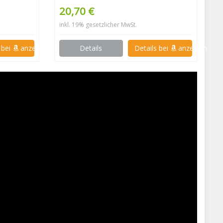
Poliertücher die zur
20,70 €
Fahrzeugpflege verwendet
inkl. 19% gesetzlicher MwSt.
werden, Microfaserwaschmittel
 bei
anzeigen
Details
Details bei
anzeigen