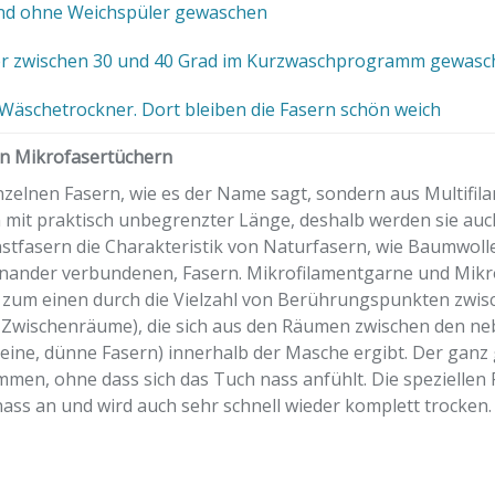
nd ohne Weichspüler gewaschen
er zwischen 30 und 40 Grad im Kurzwaschprogramm gewasc
Wäschetrockner. Dort bleiben die Fasern schön weich
on Mikrofasertüchern
zelnen Fasern, wie es der Name sagt, sondern aus Multifila
n mit praktisch unbegrenzter Länge, deshalb werden sie auc
unstfasern die Charakteristik von Naturfasern, wie Baumwoll
iteinander verbundenen, Fasern. Mikrofilamentgarne und Mikr
t zum einen durch die Vielzahl von Berührungspunkten zwis
ine Zwischenräume), die sich aus den Räumen zwischen den 
eine, dünne Fasern) innerhalb der Masche ergibt. Der ganz g
ommen, ohne dass sich das Tuch nass anfühlt. Die speziellen 
ass an und wird auch sehr schnell wieder komplett trocken. 