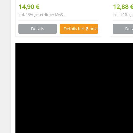
14,90 €
12,88 
inkl. 19% gesetzlicher MwSt.
inkl. 19% ge
Details
Details bei
anzeigen
Deta