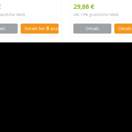
€
29,88 €
setzlicher MwSt.
inkl. 19% gesetzlicher MwSt.
ils
Details bei
anzeigen
Details
Details