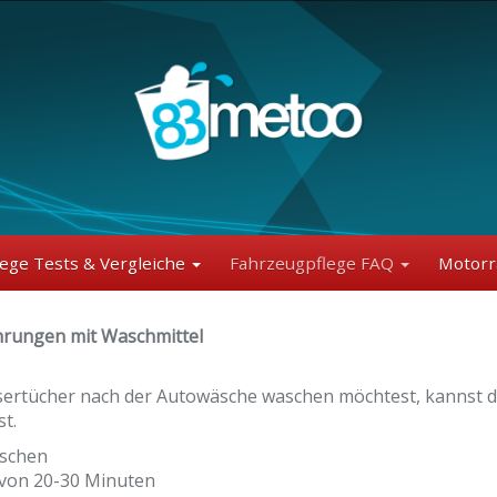
lege Tests & Vergleiche
Fahrzeugpflege FAQ
Motorr
ahrungen mit Waschmittel
ertücher nach der Autowäsche waschen möchtest, kannst d
t.
aschen
 von 20-30 Minuten