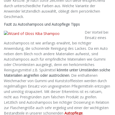
oder Kirsche. Je nach Sorte zeichnen sich diese entsprechend
durch unterschiedliche Farben aus. Welche Variante der
Anwender letztendlich auswählt, obliegt dem persönlichen
Geschmack.
Fazit zu Autoshampoos und Autopflege Tipps
Der Vorteil bei
Einsatz eines
Autoshampoos ist wie anfangs erwähnt, bei richtiger
Anwendung, die schonende Reinigung des Lackes. Da ein Auto
neben dem Blech noch andere Materialien aufweist, sind
Autoshampoos auch für empfindliche Materialien wie Gummi
oder Chromleisten ausgelegt, denn ein herkömmliches
Reinigungsmittel z.B. Spülmittel
könnte unter Umständen solche
Materialien angreifen oder austrocknen
. Die enthaltenen
Weichmacher von Gummi und Kunststoffleisten werden durch
regelmäßigen Einsatz von ungeeigneten Pflegemitteln entzogen
und unnötig strapaziert. Mit dieser Erkenntnis ist es ratsam,
nicht aus Preisgründen zum falschen Produkt zu greifen.
Letztlich sind Autoshampoos bei richtiger Dosierung in Relation
zur Flaschengröße auch sehr ergiebig und einer der wichtigsten
Bestandteile in unserer schonenden
Autopflege
.