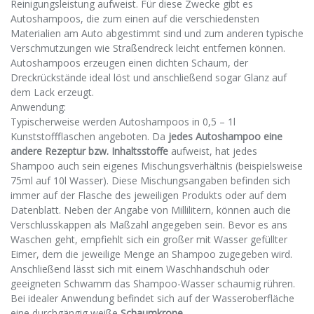
Reinigungsleistung aufweist. Für diese Zwecke gibt es
Autoshampoos, die zum einen auf die verschiedensten
Materialien am Auto abgestimmt sind und zum anderen typische
Verschmutzungen wie Straßendreck leicht entfernen können.
Autoshampoos erzeugen einen dichten Schaum, der
Dreckrückstände ideal löst und anschließend sogar Glanz auf
dem Lack erzeugt.
Anwendung:
Typischerweise werden Autoshampoos in 0,5 – 1l
Kunststoffflaschen angeboten. Da
jedes Autoshampoo eine
andere Rezeptur bzw. Inhaltsstoffe
aufweist, hat jedes
Shampoo auch sein eigenes Mischungsverhältnis (beispielsweise
75ml auf 10l Wasser). Diese Mischungsangaben befinden sich
immer auf der Flasche des jeweiligen Produkts oder auf dem
Datenblatt. Neben der Angabe von Millilitern, können auch die
Verschlusskappen als Maßzahl angegeben sein. Bevor es ans
Waschen geht, empfiehlt sich ein großer mit Wasser gefüllter
Eimer, dem die jeweilige Menge an Shampoo zugegeben wird.
Anschließend lässt sich mit einem Waschhandschuh oder
geeigneten Schwamm das Shampoo-Wasser schaumig rühren.
Bei idealer Anwendung befindet sich auf der Wasseroberfläche
eine durchgängig weiße
Schaumkrone
.