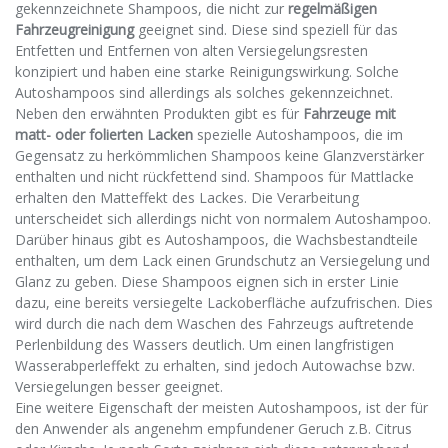
gekennzeichnete Shampoos, die nicht zur
regelmäßigen
Fahrzeugreinigung
geeignet sind. Diese sind speziell für das
Entfetten und Entfernen von alten Versiegelungsresten
konzipiert und haben eine starke Reinigungswirkung. Solche
Autoshampoos sind allerdings als solches gekennzeichnet.
Neben den erwähnten Produkten gibt es für
Fahrzeuge mit
matt- oder folierten Lacken
spezielle Autoshampoos, die im
Gegensatz zu herkömmlichen Shampoos keine Glanzverstärker
enthalten und nicht rückfettend sind. Shampoos für Mattlacke
erhalten den Matteffekt des Lackes. Die Verarbeitung
unterscheidet sich allerdings nicht von normalem Autoshampoo.
Darüber hinaus gibt es Autoshampoos, die Wachsbestandteile
enthalten, um dem Lack einen Grundschutz an Versiegelung und
Glanz zu geben. Diese Shampoos eignen sich in erster Linie
dazu, eine bereits versiegelte Lackoberfläche aufzufrischen. Dies
wird durch die nach dem Waschen des Fahrzeugs auftretende
Perlenbildung des Wassers deutlich. Um einen langfristigen
Wasserabperleffekt zu erhalten, sind jedoch Autowachse bzw.
Versiegelungen besser geeignet.
Eine weitere Eigenschaft der meisten Autoshampoos, ist der für
den Anwender als angenehm empfundener Geruch z.B. Citrus