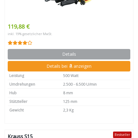
119,88 €
inkl. 19% gesetzlicher MwSt.
Details
Details bei
anzeigen
Leistung
500 Watt
Umdrehungen
2.500 - 6.500 U/min
Hub
8 mm
Stützteller
125 mm
Gewicht
2,3 Kg
Bestseller
Krauss S15