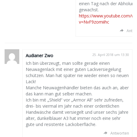
einen Tag nach der Abholung
gewachst.
https://www.youtube.com/wa
v=NvF9zomiihc
Antwo
Audianer Zwo
25. April 2018 um 13:30
Ich bin überzeugt, man sollte gerade einen
Neuwagenlack mit einer guten Lackversiegelung
schützen. Man hat später nie wieder einen so neuen
Lack!
Manche Neuwagenhändler bieten das auch an, aber
das kann man gut selber machen.
Ich bin mit „Shield“ vor „Armor All“ sehr zufrieden,
drei- bis viermal im Jahr nach einer ordentlichen
Handwäsche damit versiegelt und unser sechs Jahre
alter, dunkelblauer A3 hat immer noch eine sehr
gute und resistente Lackoberfläche.
Antworten