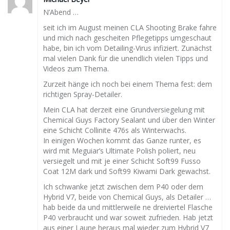
N’Abend …
seit ich im August meinen CLA Shooting Brake fahre
und mich nach gescheiten Pflegetipps umgeschaut
habe, bin ich vom Detailing-Virus infiziert. Zunächst
mal vielen Dank für die unendlich vielen Tipps und
Videos zum Thema.
Zurzeit hänge ich noch bei einem Thema fest: dem
richtigen Spray-Detailer.
Mein CLA hat derzeit eine Grundversiegelung mit
Chemical Guys Factory Sealant und über den Winter
eine Schicht Collinite 476s als Winterwachs.
In einigen Wochen kommt das Ganze runter, es
wird mit Meguiar’s Ultimate Polish poliert, neu
versiegelt und mit je einer Schicht Soft99 Fusso
Coat 12M dark und Soft99 Kiwami Dark gewachst.
Ich schwanke jetzt zwischen dem P40 oder dem
Hybrid V7, beide von Chemical Guys, als Detailer …
hab beide da und mittlerweile ne dreiviertel Flasche
P40 verbraucht und war soweit zufrieden. Hab jetzt
aus einer Laune heraus mal wieder zum Hybrid V7