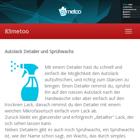
Skip
to
main
content
83metoo
Toggl
navig
Autolack Detailer und Sprühwachs
Mit einem Detailer hast du schnell und
einfach die Möglichkeit den Autolack
aufzufrischen, und richtig zum Glänzen zu
bringen. Einen Detailer nimmst du, sprühst
ihn auf den nassen Autolack nach der
Handwäsche oder aber einfach auf den
trocknen Lack, danach nimmst du den Detailer mit einem
weichen Mikrofasertuch einfach vom Lack ab.
Zurück bleibt ein glänzender und erfolgreich „detailter“ Lack, der
sich sehen lassen kann.
Neben Detailern gibt es auch noch Sprühwachs, ein Sprühwachs
ist, wie der Name schon sagt, ein Wachs, das durch simples