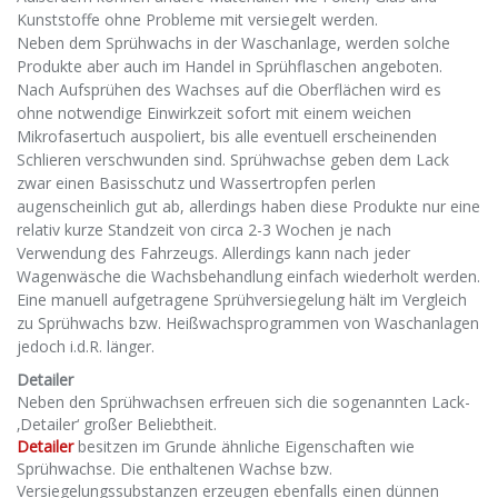
Kunststoffe ohne Probleme mit versiegelt werden.
Neben dem Sprühwachs in der Waschanlage, werden solche
Produkte aber auch im Handel in Sprühflaschen angeboten.
Nach Aufsprühen des Wachses auf die Oberflächen wird es
ohne notwendige Einwirkzeit sofort mit einem weichen
Mikrofasertuch auspoliert, bis alle eventuell erscheinenden
Schlieren verschwunden sind. Sprühwachse geben dem Lack
zwar einen Basisschutz und Wassertropfen perlen
augenscheinlich gut ab, allerdings haben diese Produkte nur eine
relativ kurze Standzeit von circa 2-3 Wochen je nach
Verwendung des Fahrzeugs. Allerdings kann nach jeder
Wagenwäsche die Wachsbehandlung einfach wiederholt werden.
Eine manuell aufgetragene Sprühversiegelung hält im Vergleich
zu Sprühwachs bzw. Heißwachsprogrammen von Waschanlagen
jedoch i.d.R. länger.
Detailer
Neben den Sprühwachsen erfreuen sich die sogenannten Lack-
‚Detailer‘ großer Beliebtheit.
Detailer
besitzen im Grunde ähnliche Eigenschaften wie
Sprühwachse. Die enthaltenen Wachse bzw.
Versiegelungssubstanzen erzeugen ebenfalls einen dünnen