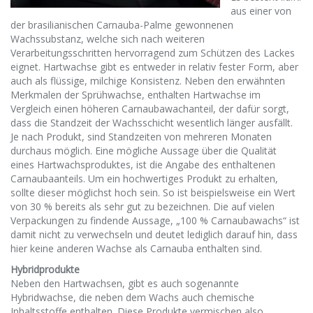
aus einer von
der brasilianischen Carnauba-Palme gewonnenen
Wachssubstanz, welche sich nach weiteren
Verarbeitungsschritten hervorragend zum Schützen des Lackes
eignet. Hartwachse gibt es entweder in relativ fester Form, aber
auch als flüssige, milchige Konsistenz. Neben den erwähnten
Merkmalen der Sprühwachse, enthalten Hartwachse im
Vergleich einen höheren Carnaubawachanteil, der dafür sorgt,
dass die Standzeit der Wachsschicht wesentlich länger ausfällt.
Je nach Produkt, sind Standzeiten von mehreren Monaten
durchaus möglich. Eine mögliche Aussage über die Qualität
eines Hartwachsproduktes, ist die Angabe des enthaltenen
Carnaubaanteils. Um ein hochwertiges Produkt zu erhalten,
sollte dieser möglichst hoch sein. So ist beispielsweise ein Wert
von 30 % bereits als sehr gut zu bezeichnen. Die auf vielen
Verpackungen zu findende Aussage, „100 % Carnaubawachs“ ist
damit nicht zu verwechseln und deutet lediglich darauf hin, dass
hier keine anderen Wachse als Carnauba enthalten sind.
Hybridprodukte
Neben den Hartwachsen, gibt es auch sogenannte
Hybridwachse, die neben dem Wachs auch chemische
Inhaltsstoffe enthalten. Diese Produkte vermischen also