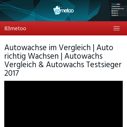
Skip
to
main
content
83metoo
Toggl
navig
Autowachse im Vergleich | Auto
richtig Wachsen | Autowachs
Vergleich & Autowachs Testsieger
2017