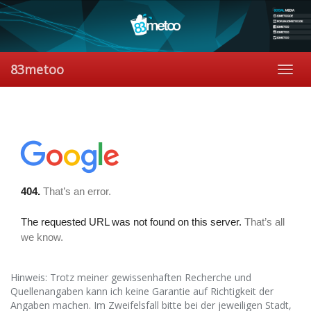
Skip
to
main
content
83metoo
Toggl
navig
Hinweis: Trotz meiner gewissenhaften Recherche und
Quellenangaben kann ich keine Garantie auf Richtigkeit der
Angaben machen. Im Zweifelsfall bitte bei der jeweiligen Stadt,