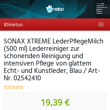
Skip
to
main
content
83metoo
Toggl
navig
SONAX XTREME LederPflegeMilch
(500 ml) Lederreiniger zur
schonenden Reinigung und
intensiven Pflege von glattem
Echt- und Kunstleder, Blau / Art-
Nr. 02542410
19,39 €