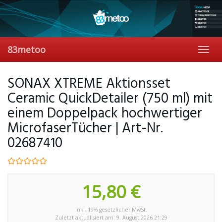
Skip
to
main
content
83metoo
Toggl
navig
SONAX XTREME Aktionsset
Ceramic QuickDetailer (750 ml) mit
einem Doppelpack hochwertiger
MicrofaserTücher | Art-Nr.
02687410
15,80 €
inkl. 19% gesetzlicher MwSt.
Zuletzt aktualisiert am: 9. August 2026 21:29