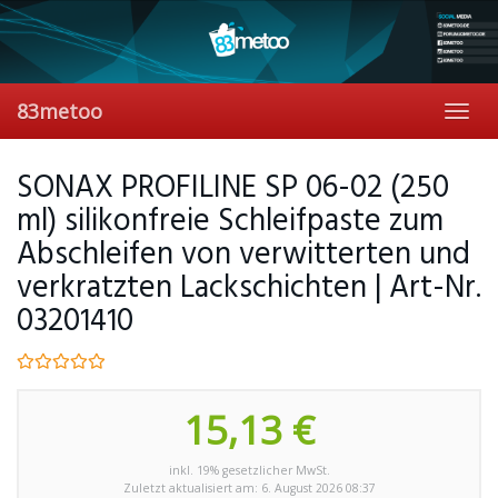
Skip
to
main
content
83metoo
Toggl
navig
SONAX PROFILINE SP 06-02 (250
ml) silikonfreie Schleifpaste zum
Abschleifen von verwitterten und
verkratzten Lackschichten | Art-Nr.
03201410
15,13 €
inkl. 19% gesetzlicher MwSt.
Zuletzt aktualisiert am: 6. August 2026 08:37