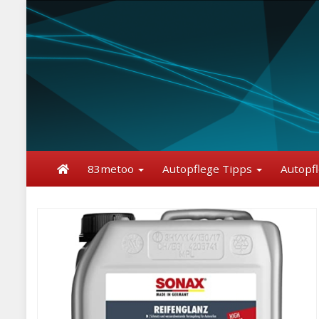
Skip
to
main
content
83metoo
Autopflege Tipps
Autopf