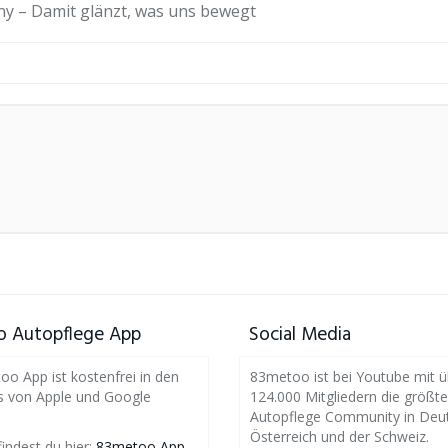
y – Damit glänzt, was uns bewegt
 Autopflege App
Social Media
o App ist kostenfrei in den
83metoo ist bei Youtube mit ü
s von Apple und Google
124.000 Mitgliedern die größte
Autopflege Community in Deut
Österreich und der Schweiz.
findest du hier:
83metoo App