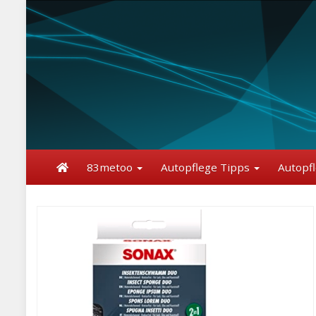
Skip
to
main
content
83metoo
Autopflege Tipps
Autopf