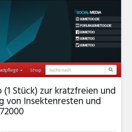
adpflege
Shop
 Stück) zur kratzfreien und
g von Insektenresten und
272000