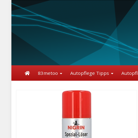
Skip
to
main
content
83metoo
Autopflege Tipps
Autopf