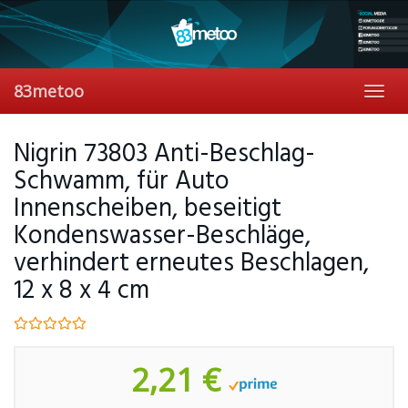
Skip
to
main
content
83metoo
Toggl
navig
Nigrin 73803 Anti-Beschlag-
Schwamm, für Auto
Innenscheiben, beseitigt
Kondenswasser-Beschläge,
verhindert erneutes Beschlagen,
12 x 8 x 4 cm
2,21 €