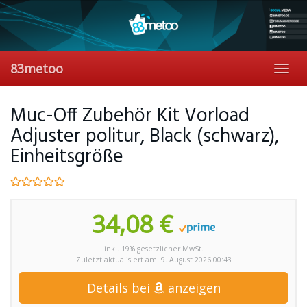
Skip
to
main
content
83metoo
Toggl
navig
Muc-Off Zubehör Kit Vorload
Adjuster politur, Black (schwarz),
Einheitsgröße
34,08 €
inkl. 19% gesetzlicher MwSt.
Zuletzt aktualisiert am: 9. August 2026 00:43
Details bei
anzeigen