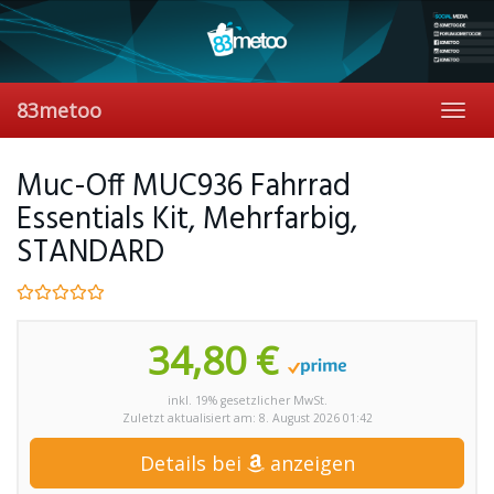
Skip
to
main
content
83metoo
Toggl
navig
Muc-Off MUC936 Fahrrad
Essentials Kit, Mehrfarbig,
STANDARD
34,80 €
inkl. 19% gesetzlicher MwSt.
Zuletzt aktualisiert am: 8. August 2026 01:42
Details bei
anzeigen