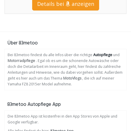
Details bei
anzeigen
Über 83metoo
Bei 83metoo findest du alle Infos über die richtige
Autopflege
und
Motorradpflege
. Egal ob es um die schonende Autowäsche oder
doch die Detailarbeit im Innenraum geht, hier findest du zahlreiche
Anleitungen und Hinweise, wie du dabei vorgehen sollst. Außerdem
geht es hier auch um das Thema
MotoVlogs
, die ich auf meiner
Yamaha FZ8 2015er Model aufnehme.
83metoo Autopflege App
Die 83metoo App ist kostenfrei in den App Stores von Apple und
Google verfügbar.
Alle Infos findest du hier:
83metoo App