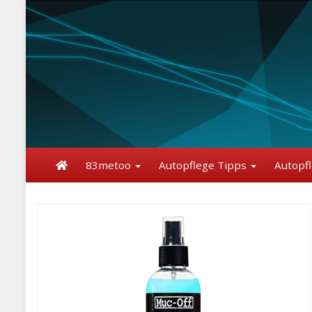
Skip
to
main
content
83metoo
Autopflege Tipps
Autopf