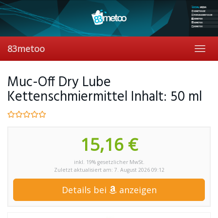
Skip
to
main
content
83metoo
Toggl
navig
Muc-Off Dry Lube
Kettenschmiermittel Inhalt: 50 ml
15,16 €
inkl. 19% gesetzlicher MwSt.
Zuletzt aktualisiert am: 7. August 2026 09:12
Details bei
anzeigen