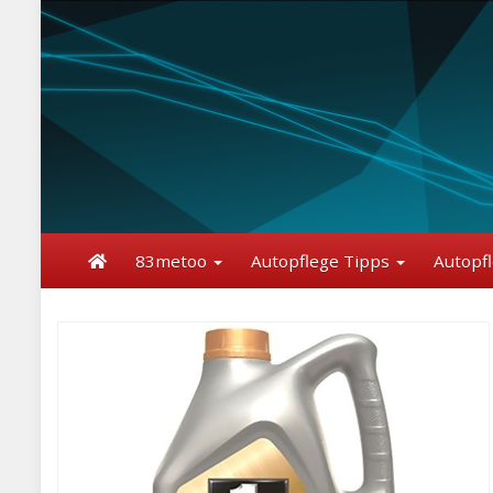
Skip
to
main
content
83metoo
Autopflege Tipps
Autopf