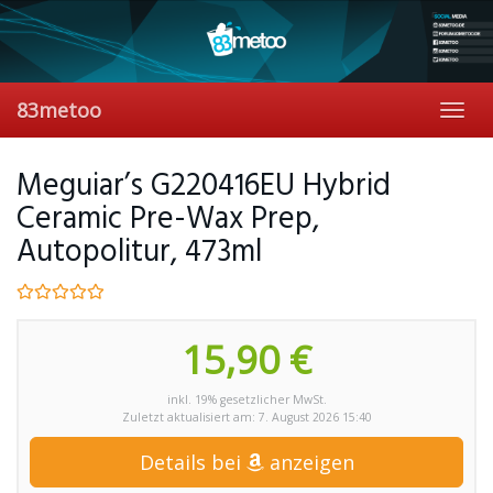
Skip
to
main
content
83metoo
Toggl
navig
Meguiar’s G220416EU Hybrid
Ceramic Pre-Wax Prep,
Autopolitur, 473ml
15,90 €
inkl. 19% gesetzlicher MwSt.
Zuletzt aktualisiert am: 7. August 2026 15:40
Details bei
anzeigen