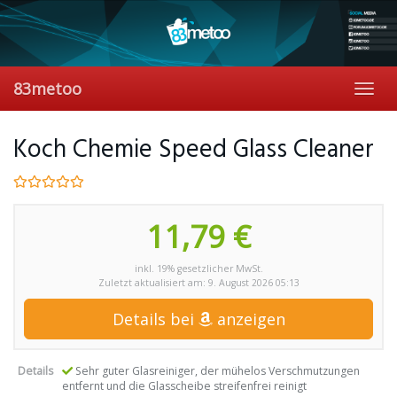
Skip
to
main
content
83metoo
Toggl
navig
Koch Chemie Speed Glass Cleaner
11,79 €
inkl. 19% gesetzlicher MwSt.
Zuletzt aktualisiert am: 9. August 2026 05:13
Details bei
anzeigen
Details
Sehr guter Glasreiniger, der mühelos Verschmutzungen
entfernt und die Glasscheibe streifenfrei reinigt