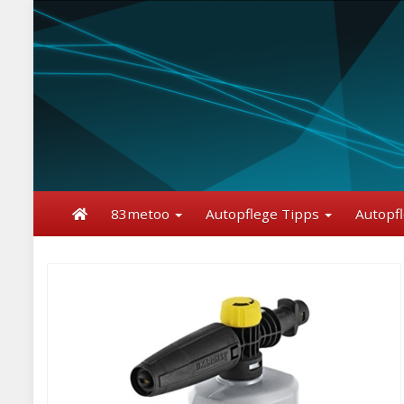
Skip
to
main
content
83metoo
Autopflege Tipps
Autopf