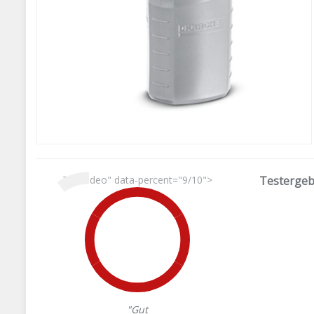
Testvideo" data-percent="9/10">
Testergeb
"Gut