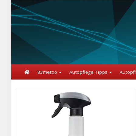
Skip
to
main
content
83metoo
Autopflege Tipps
Autopf