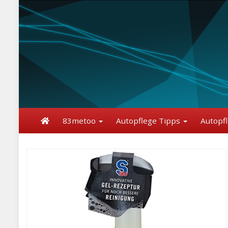
Skip
to
main
content
83metoo
Autopflege Tipps
Autopf