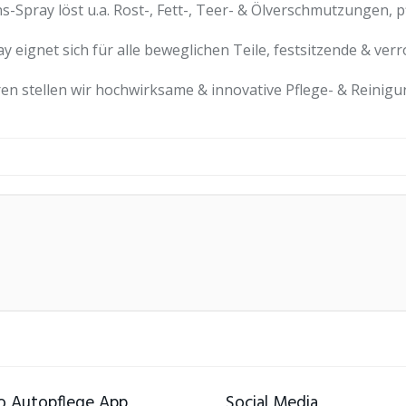
pray löst u.a. Rost-, Fett-, Teer- & Ölverschmutzungen, p
ignet sich für alle beweglichen Teile, festsitzende & verro
 stellen wir hochwirksame & innovative Pflege- & Reinigun
 Autopflege App
Social Media