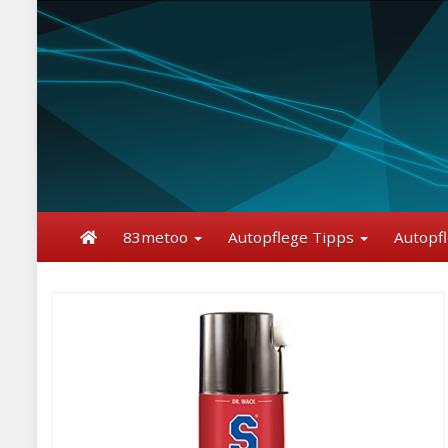
Skip
to
main
content
83metoo
Autopflege Tipps
Autopf