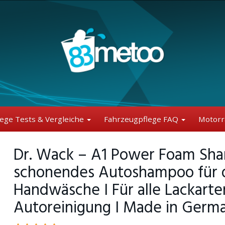
lege Tests & Vergleiche
Fahrzeugpflege FAQ
Motorr
Dr. Wack – A1 Power Foam Sham
schonendes Autoshampoo für d
Handwäsche I Für alle Lackart
Autoreinigung I Made in Germ