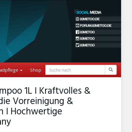
adpflege
Shop
poo 1L I Kraftvolles &
ie Vorreinigung &
en I Hochwertige
any