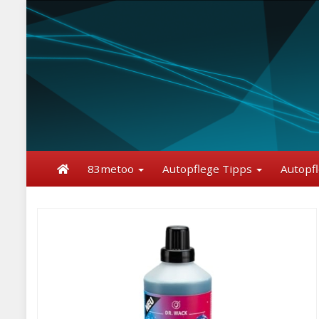
Skip
to
main
content
83metoo
Autopflege Tipps
Autopf