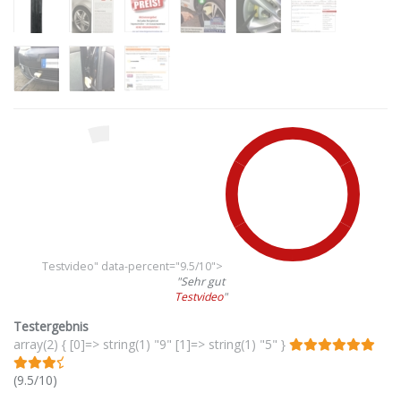
Testvideo" data-percent="9.5/10">
"Sehr gut
Testvideo
"
Testergebnis
array(2) { [0]=> string(1) "9" [1]=> string(1) "5" }
(9.5/10)