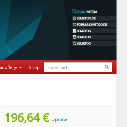
adpflege
Shop
196,64 €