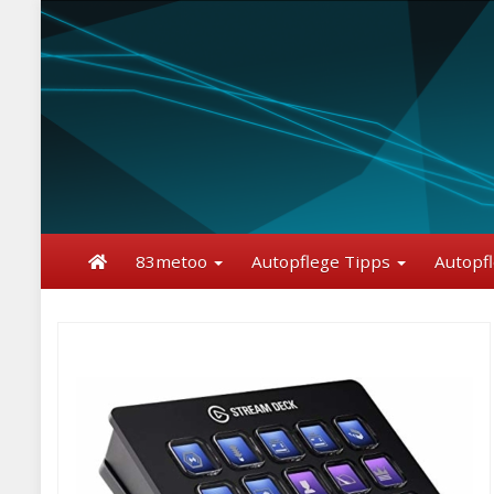
Skip
to
main
content
83metoo
Autopflege Tipps
Autopf