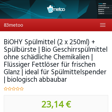
Skip
to
main
content
83metoo
Toggl
navig
BiOHY Spülmittel (2 x 250ml) +
Spülbürste | Bio Geschirrspülmittel
ohne schädliche Chemikalien |
Flüssiger Fettlöser für frischen
Glanz | ideal für Spülmittelspender
| biologisch abbaubar
23,14 €