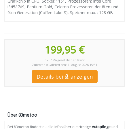
Grafikchip in CPU, Sockel: 1151, Prozessoren: Intel Core
i3/i5/i7/i9, Pentium Gold, Celeron Prozessoren der 8ten und
9ten Generation (Coffee Lake-S), Speicher max. : 128 GB
199,95 €
inkl. 19% gesetzlicher MwSt.
Zuletzt aktualisiert am: 7. August 2026 15:31
Details bei
anzeigen
Über 83metoo
Bei 83metoo findest du alle Infos über die richtige
Autopflege
und