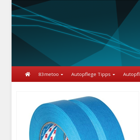
Skip
to
main
content
83metoo
Autopflege Tipps
Autopf