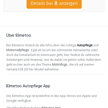
Details bei
anzeigen
Über 83metoo
Bei 83metoo findest du alle Infos über die richtige
Autopflege
und
Motorradpflege
. Egal ob es um die schonende Autowäsche oder
doch die Detailarbeit im Innenraum geht, hier findest du zahlreiche
Anleitungen und Hinweise, wie du dabei vorgehen sollst. Außerdem
geht es hier auch um das Thema
MotoVlogs
, die ich auf meiner
Yamaha FZ8 2015er Model aufnehme.
83metoo Autopflege App
Die 83metoo App ist kostenfrei in den App Stores von Apple und
Google verfügbar.
Alle Infos findest du hier:
83metoo App