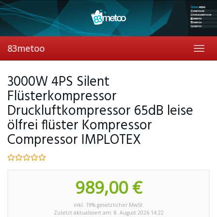
Skip
to
main
content
83metoo
Toggl
navig
3000W 4PS Silent
Flüsterkompressor
Druckluftkompressor 65dB leise
ölfrei flüster Kompressor
Compressor IMPLOTEX
989,00 €
inkl. 19% gesetzlicher MwSt.
Zuletzt aktualisiert am: 8. August 2026 14:22