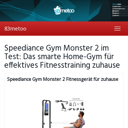
Skip
to
main
content
83metoo
Toggl
navig
Speediance Gym Monster 2 im
Test: Das smarte Home-Gym für
effektives Fitnesstraining zuhause
Speediance Gym Monster 2 Fitnessgerät für zuhause