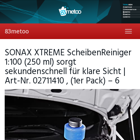
Skip
to
main
content
83metoo
Toggl
navig
SONAX XTREME ScheibenReiniger
1:100 (250 ml) sorgt
sekundenschnell für klare Sicht |
Art-Nr. 02711410 , (1er Pack) – 6