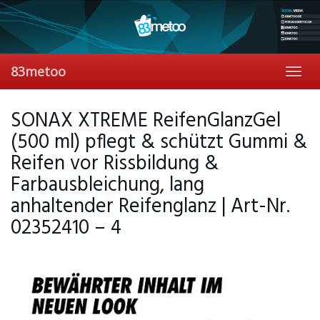
Skip
to
main
content
83metoo
Toggl
navig
SONAX XTREME ReifenGlanzGel
(500 ml) pflegt & schützt Gummi &
Reifen vor Rissbildung &
Farbausbleichung, lang
anhaltender Reifenglanz | Art-Nr.
02352410 – 4