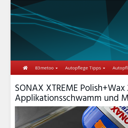
Skip
to
main
content
83metoo
Autopflege Tipps
Autopf
SONAX XTREME Polish+Wax 2 Ak
Applikationsschwamm und Mik