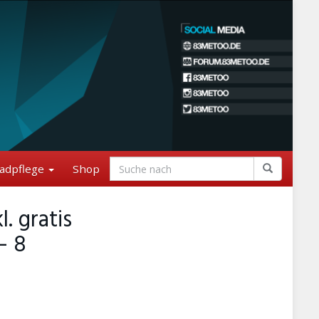
adpflege
Shop
. gratis
– 8