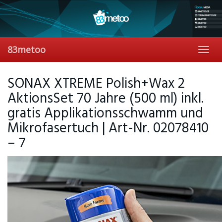
Skip
to
main
content
83metoo
Toggl
navig
SONAX XTREME Polish+Wax 2
AktionsSet 70 Jahre (500 ml) inkl.
gratis Applikationsschwamm und
Mikrofasertuch | Art-Nr. 02078410
– 7