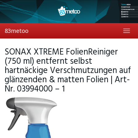
Skip
to
main
content
83metoo
Toggl
navig
SONAX XTREME FolienReiniger
(750 ml) entfernt selbst
hartnäckige Verschmutzungen auf
glänzenden & matten Folien | Art-
Nr. 03994000 – 1