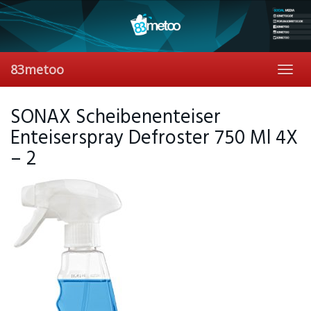
Skip
to
main
content
83metoo
Toggl
navig
SONAX Scheibenenteiser
Enteiserspray Defroster 750 Ml 4X
– 2