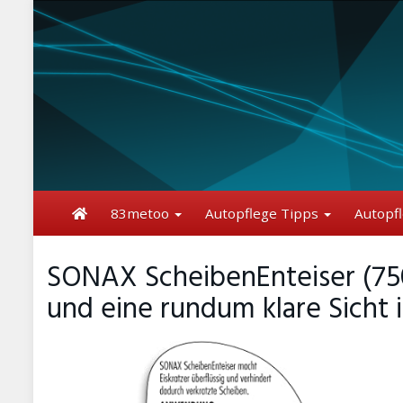
Skip
to
main
content
83metoo
Autopflege Tipps
Autopf
SONAX ScheibenEnteiser (750
und eine rundum klare Sicht i