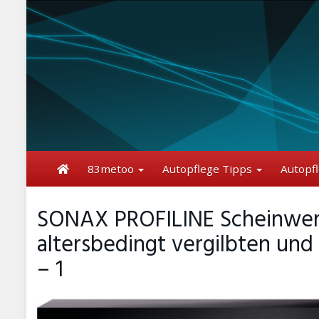
Skip
to
main
content
83metoo
Autopflege Tipps
Autopf
SONAX PROFILINE Scheinwerfe
altersbedingt vergilbten und
– 1