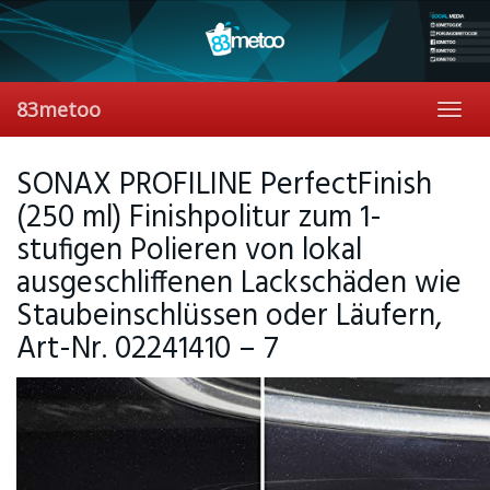
Skip
to
main
content
83metoo
Toggl
navig
SONAX PROFILINE PerfectFinish
(250 ml) Finishpolitur zum 1-
stufigen Polieren von lokal
ausgeschliffenen Lackschäden wie
Staubeinschlüssen oder Läufern,
Art-Nr. 02241410 – 7