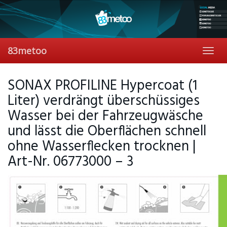
Skip
to
main
content
83metoo
Toggl
navig
SONAX PROFILINE Hypercoat (1
Liter) verdrängt überschüssiges
Wasser bei der Fahrzeugwäsche
und lässt die Oberflächen schnell
ohne Wasserflecken trocknen |
Art-Nr. 06773000 – 3