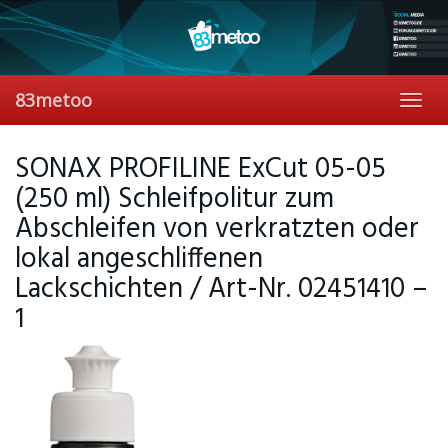
Skip
to
main
content
83metoo
Toggl
navig
SONAX PROFILINE ExCut 05-05
(250 ml) Schleifpolitur zum
Abschleifen von verkratzten oder
lokal angeschliffenen
Lackschichten / Art-Nr. 02451410 –
1