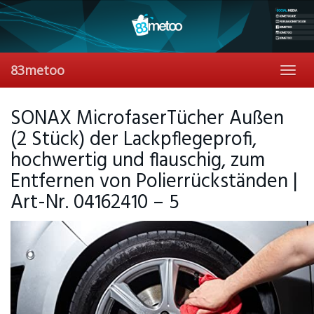
Skip
to
main
content
83metoo
Toggl
navig
SONAX MicrofaserTücher Außen
(2 Stück) der Lackpflegeprofi,
hochwertig und flauschig, zum
Entfernen von Polierrückständen |
Art-Nr. 04162410 – 5