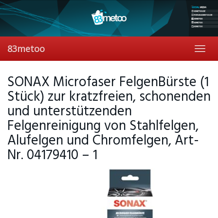
Skip
to
main
content
83metoo
Toggl
navig
SONAX Microfaser FelgenBürste (1
Stück) zur kratzfreien, schonenden
und unterstützenden
Felgenreinigung von Stahlfelgen,
Alufelgen und Chromfelgen, Art-
Nr. 04179410 – 1