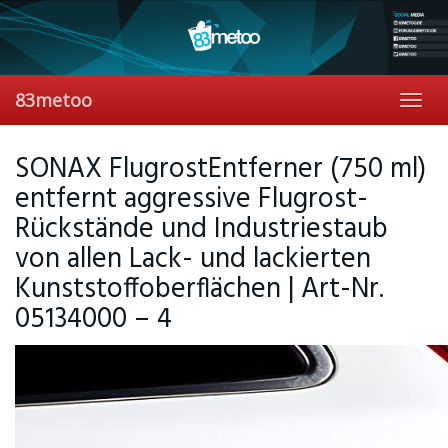
Skip
to
main
content
83metoo
Toggl
navig
SONAX FlugrostEntferner (750 ml)
entfernt aggressive Flugrost-
Rückstände und Industriestaub
von allen Lack- und lackierten
Kunststoffoberflächen | Art-Nr.
05134000 – 4